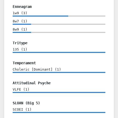
Enneagram
1w9
(
3
)
8w7
(
1
)
8w9
(
1
)
Tritype
135
(
1
)
Temperament
Choleric [Dominant]
(
1
)
Attitudinal Psyche
VLFE
(
1
)
SLOAN (Big 5)
SCOEI
(
1
)