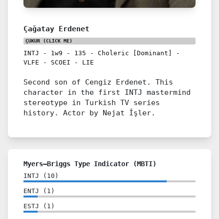
Çağatay Erdenet
ÇUKUR
(CLICK ME)
INTJ
-
1w9
-
135
-
Choleric [Dominant]
-
VLFE
-
SCOEI
-
LIE
Second son of Cengiz Erdenet. This
character in the first INTJ mastermind
stereotype in Turkish TV series
history. Actor by Nejat İşler.
Myers–Briggs Type Indicator (MBTI)
INTJ
(
10
)
ENTJ
(
1
)
ESTJ
(
1
)