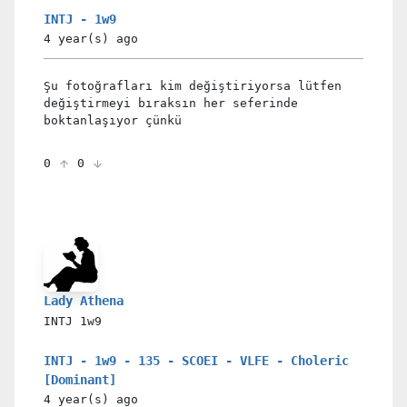
INTJ - 1w9
4 year(s)
ago
Şu fotoğrafları kim değiştiriyorsa lütfen
değiştirmeyi bıraksın her seferinde
boktanlaşıyor çünkü
0
0
Lady Athena
INTJ
1w9
INTJ - 1w9 - 135 - SCOEI - VLFE - Choleric
[Dominant]
4 year(s)
ago