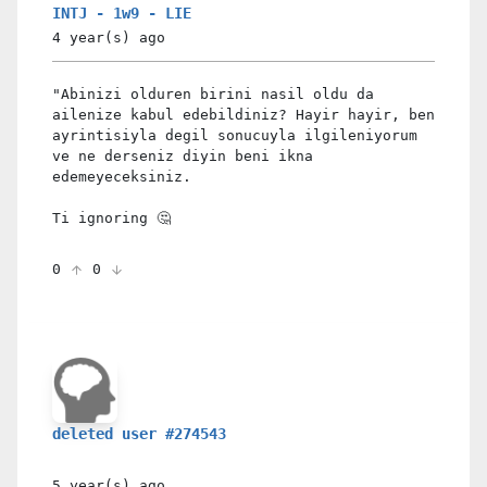
INTJ - 1w9 - LIE
4 year(s)
ago
"Abinizi olduren birini nasil oldu da
ailenize kabul edebildiniz? Hayir hayir, ben
ayrintisiyla degil sonucuyla ilgileniyorum
ve ne derseniz diyin beni ikna
edemeyeceksiniz.
Ti ignoring 🤔
0
0
deleted user #274543
5 year(s)
ago