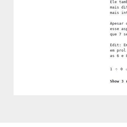
Ele tam
mais di
mais in
Apesar 
esse as
que 7 s
Edit: E
em prol
as 6 e 
1
0
Show 3 