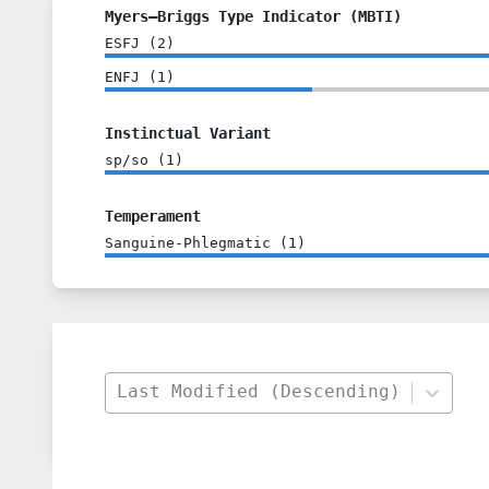
Myers–Briggs Type Indicator (MBTI)
ESFJ
(
2
)
ENFJ
(
1
)
Instinctual Variant
sp/so
(
1
)
Temperament
Sanguine-Phlegmatic
(
1
)
Last Modified (Descending)