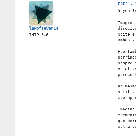
ESFJ - 
5 year(
Imagino
lawofseven14
direcio
Noite e
INTP
5w6
ambos 2
Ele tam
sorrind
sempre 
objetiv
parece 
Ao mesm
sutil v
ele apa
Imagino
element
que per
outra p