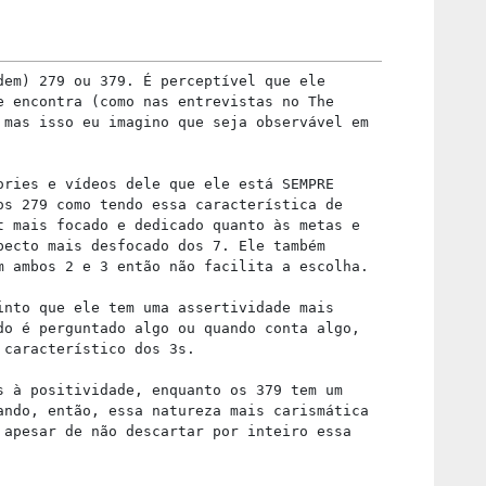
dem) 279 ou 379. É perceptível que ele
e encontra (como nas entrevistas no The
 mas isso eu imagino que seja observável em
ories e vídeos dele que ele está SEMPRE
os 279 como tendo essa característica de
t mais focado e dedicado quanto às metas e
pecto mais desfocado dos 7. Ele também
m ambos 2 e 3 então não facilita a escolha.
into que ele tem uma assertividade mais
do é perguntado algo ou quando conta algo,
 característico dos 3s.
s à positividade, enquanto os 379 tem um
ando, então, essa natureza mais carismática
 apesar de não descartar por inteiro essa