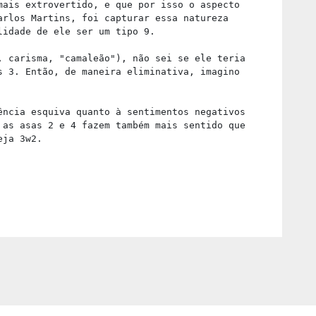
mais extrovertido, e que por isso o aspecto
arlos Martins, foi capturar essa natureza
lidade de ele ser um tipo 9.
, carisma, "camaleão"), não sei se ele teria
s 3. Então, de maneira eliminativa, imagino
ência esquiva quanto à sentimentos negativos
 as asas 2 e 4 fazem também mais sentido que
eja 3w2.