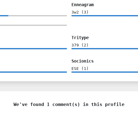
Enneagram
3w2
(
3
)
Tritype
379
(
2
)
Socionics
ESE
(
1
)
We've found 1 comment(s) in this profile