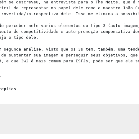
bém se descreveu, na entrevista para o The Noite, que é 
fícil de representar no papel dele como o maestro João C
trovertida/introspectiva dele. Isso me elimina a possibi
de perceber nele varios elementos do tipo 3 (auto-imagem
pecto de competitividade e auto-promoção compensativa do
eja o tipo dele.
m segunda análise, visto que os 3s tem, também, uma tend
 de sustentar sua imagem e perseguir seus objetivos, que
8, e que 3w2 é mais comum para ESFJs, pode ser que ele s
replies