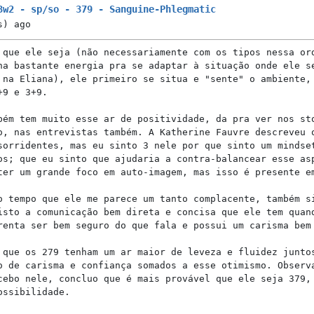
3w2 - sp/so - 379 - Sanguine-Phlegmatic
s)
ago
 que ele seja (não necessariamente com os tipos nessa or
na bastante energia pra se adaptar à situação onde ele s
 na Eliana), ele primeiro se situa e "sente" o ambiente,
+9 e 3+9.
bém tem muito esse ar de positividade, da pra ver nos st
o, nas entrevistas também. A Katherine Fauvre descreveu 
sorridentes, mas eu sinto 3 nele por que sinto um mindse
os; que eu sinto que ajudaria a contra-balancear esse as
ter um grande foco em auto-imagem, mas isso é presente e
o tempo que ele me parece um tanto complacente, também s
isto a comunicação bem direta e concisa que ele tem quan
renta ser bem seguro do que fala e possui um carisma bem
 que os 279 tenham um ar maior de leveza e fluidez junto
o de carisma e confiança somados a esse otimismo. Observ
cebo nele, concluo que é mais provável que ele seja 379,
ossibilidade.