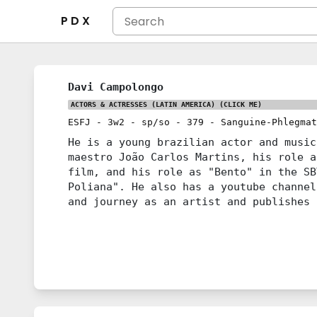
P D X
Davi Campolongo
ACTORS & ACTRESSES (LATIN AMERICA)
(CLICK ME)
ESFJ
-
3w2
-
sp/so
-
379
-
Sanguine-Phlegmat
He is a young brazilian actor and music
maestro João Carlos Martins, his role a
film, and his role as "Bento" in the SB
Poliana". He also has a youtube channel
and journey as an artist and publishes 