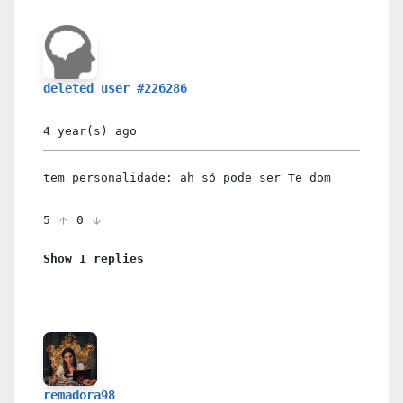
deleted user #226286
4 year(s)
ago
tem personalidade: ah só pode ser Te dom
5
0
Show 1 replies
remadora98