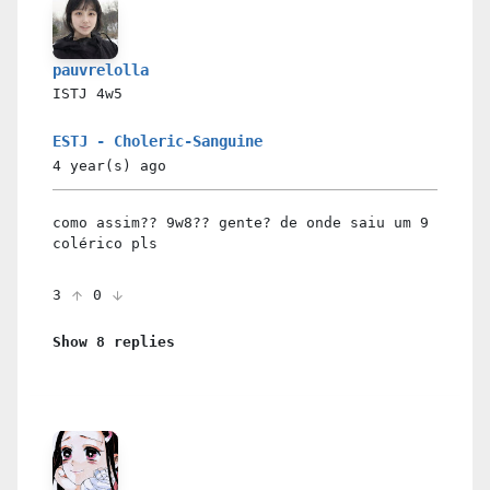
pauvrelolla
ISTJ
4w5
ESTJ - Choleric-Sanguine
4 year(s)
ago
como assim?? 9w8?? gente? de onde saiu um 9
colérico pls
3
0
Show 8 replies