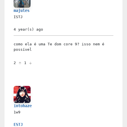
majules
ISTJ
4 year(s)
ago
como ela é uma Te dom core 9? isso nem é
possível
2
1
intohaze
1w9
ESTJ