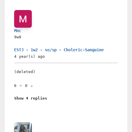
Mnc
9w8
ESTJ - 1w2 - so/sp - Choleric-Sanguine
4 year(s)
ago
(deleted)
6
0
Show 4 replies