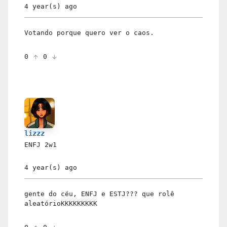
4 year(s)
ago
Votando porque quero ver o caos.
0
0
lizzz
ENFJ
2w1
4 year(s)
ago
gente do céu, ENFJ e ESTJ??? que rolê
aleatórioKKKKKKKKK