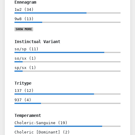
Enneagram
1w2
(
34
)
9w8
(
13
)
SHOW
MORE
Instinctual Variant
so/sp
(
11
)
so/sx
(
1
)
sp/sx
(
1
)
Tritype
137
(
12
)
937
(
4
)
Temperament
Choleric-Sanguine
(
19
)
Choleric [Dominant]
(
2
)