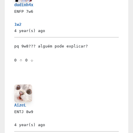
dudinh4x
ENFP
7w6
1w2
4 year(s)
ago
pq 9w8??? alguém pode explicar?
0
0
AizeL
ENTJ
8w9
4 year(s)
ago