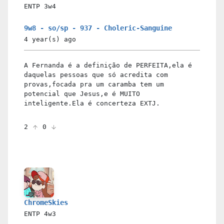
ENTP
3w4
9w8 - so/sp - 937 - Choleric-Sanguine
4 year(s)
ago
A Fernanda é a definição de PERFEITA,ela é
daquelas pessoas que só acredita com
provas,focada pra um caramba tem um
potencial que Jesus,e é MUITO
inteligente.Ela é concerteza EXTJ.
2
0
ChromeSkies
ENTP
4w3