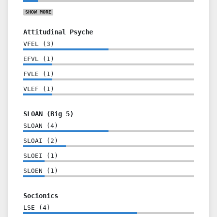
SHOW
MORE
Attitudinal Psyche
VFEL
(
3
)
EFVL
(
1
)
FVLE
(
1
)
VLEF
(
1
)
SLOAN (Big 5)
SLOAN
(
4
)
SLOAI
(
2
)
SLOEI
(
1
)
SLOEN
(
1
)
Socionics
LSE
(
4
)