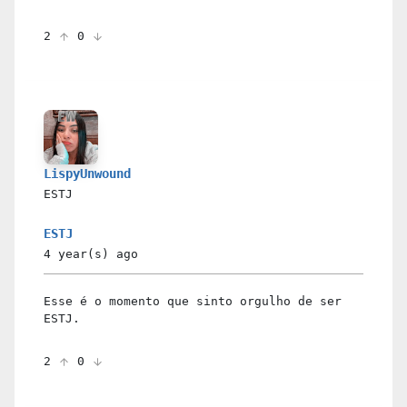
2
0
LispyUnwound
ESTJ
ESTJ
4 year(s)
ago
Esse é o momento que sinto orgulho de ser
ESTJ.
2
0