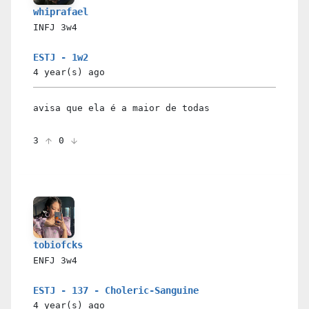
whiprafael
INFJ
3w4
ESTJ - 1w2
4 year(s)
ago
avisa que ela é a maior de todas
3
0
tobiofcks
ENFJ
3w4
ESTJ - 137 - Choleric-Sanguine
4 year(s)
ago