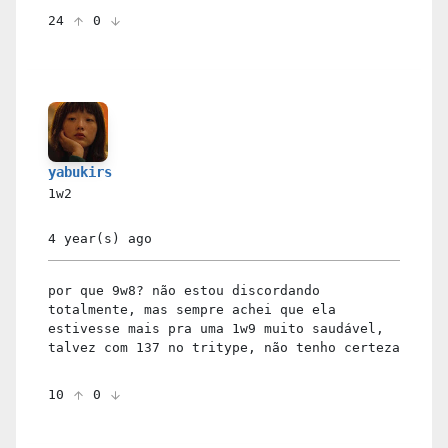
24
0
yabukirs
1w2
4 year(s)
ago
por que 9w8? não estou discordando
totalmente, mas sempre achei que ela
estivesse mais pra uma 1w9 muito saudável,
talvez com 137 no tritype, não tenho certeza
10
0