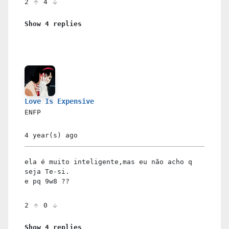
2
4
Show 4 replies
Love Is Expensive
ENFP
4 year(s)
ago
ela é muito inteligente,mas eu não acho q
seja Te-si.
e pq 9w8 ??
2
0
Show 4 replies