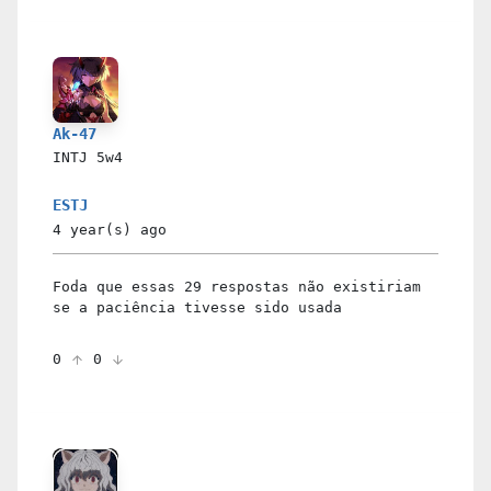
Ak-47
INTJ
5w4
ESTJ
4 year(s)
ago
Foda que essas 29 respostas não existiriam
se a paciência tivesse sido usada
0
0