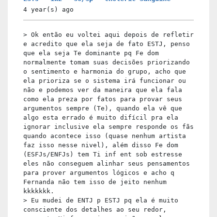
4 year(s)
ago
> Ok então eu voltei aqui depois de refletir
e acredito que ela seja de fato ESTJ, penso
que ela seja Te dominante pq Fe dom
normalmente tomam suas decisões priorizando
o sentimento e harmonia do grupo, acho que
ela prioriza se o sistema irá funcionar ou
não e podemos ver da maneira que ela fala
como ela preza por fatos para provar seus
argumentos sempre (Te), quando ela vê que
algo esta errado é muito difícil pra ela
ignorar inclusive ela sempre responde os fãs
quando acontece isso (quase nenhum artista
faz isso nesse nivel), além disso Fe dom
(ESFJs/ENFJs) tem Ti inf ent sob estresse
eles não conseguem alinhar seus pensamentos
para prover argumentos lógicos e acho q
Fernanda não tem isso de jeito nenhum
kkkkkkk.
> Eu mudei de ENTJ p ESTJ pq ela é muito
consciente dos detalhes ao seu redor,