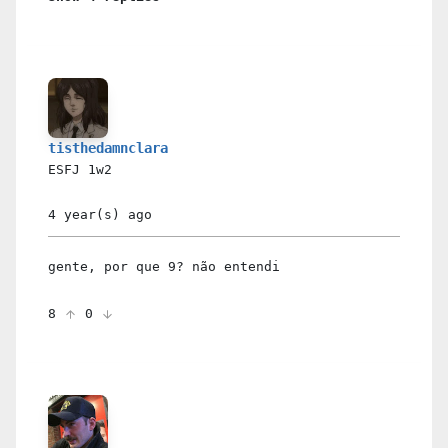
tisthedamnclara
ESFJ
1w2
4 year(s)
ago
gente, por que 9? não entendi
8
0