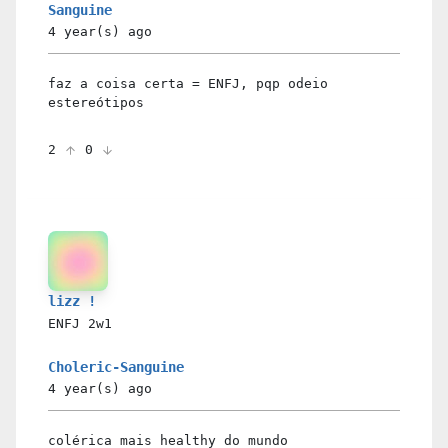
Sanguine
4 year(s)
ago
faz a coisa certa = ENFJ, pqp odeio
estereótipos
2
0
lizz !
ENFJ
2w1
Choleric-Sanguine
4 year(s)
ago
colérica mais healthy do mundo