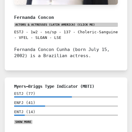
Fernanda Concon
ACTORS & ACTRESSES (LATIN AMERICA)
(CLICK ME)
ESTJ
-
1w2
-
so/sp
-
137
-
Choleric-Sanguine
-
VFEL
-
SLOAN
-
LSE
Fernanda Concon Cunha (born July 15,
2002) is a Brazilian actress.
Myers–Briggs Type Indicator (MBTI)
ESTJ
(
77
)
ENFJ
(
41
)
ENTJ
(
14
)
SHOW
MORE