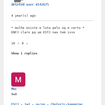
deleted user #142675
4 year(s)
ago
* mulhe existe e luta pelo oq e certo *
ENFJ claro pq um ESTJ nao tem isso
10
0
Show 1 replies
Mnc
9w8
ESTJ - 1w2 - so/sp - Choleric-Sanguine