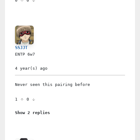
0
0
SSJJT
ENTP
6w7
4 year(s)
ago
Never seen this pairing before
1
0
Show 2 replies