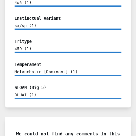
4w5
(
1
)
Instinctual Variant
sx/sp
(
1
)
Tritype
459
(
1
)
Temperament
Melancholic [Dominant]
(
1
)
SLOAN (Big 5)
RLUAI
(
1
)
We could not find any comments in this