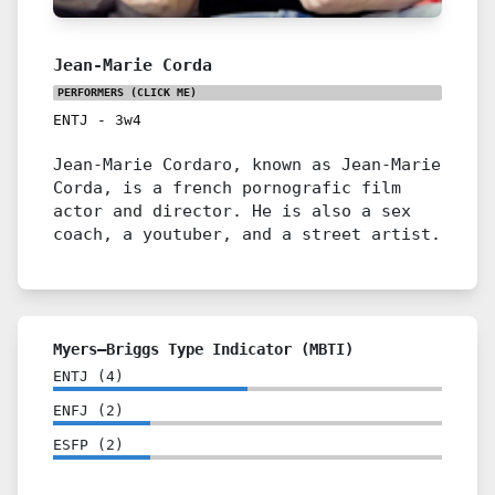
Jean-Marie Corda
PERFORMERS
(CLICK ME)
ENTJ
-
3w4
Jean-Marie Cordaro, known as Jean-Marie
Corda, is a french pornografic film
actor and director. He is also a sex
coach, a youtuber, and a street artist.
Myers–Briggs Type Indicator (MBTI)
ENTJ
(
4
)
ENFJ
(
2
)
ESFP
(
2
)