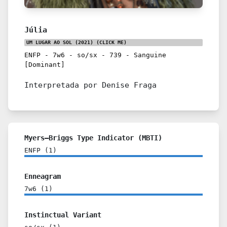
Júlia
UM LUGAR AO SOL (2021)
(CLICK ME)
ENFP
-
7w6
-
so/sx
-
739
-
Sanguine
[Dominant]
Interpretada por Denise Fraga
Myers–Briggs Type Indicator (MBTI)
ENFP
(
1
)
Enneagram
7w6
(
1
)
Instinctual Variant