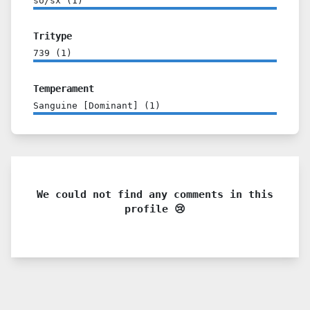
so/sx
(
1
)
Tritype
739
(
1
)
Temperament
Sanguine [Dominant]
(
1
)
We could not find any comments in this
profile 😢