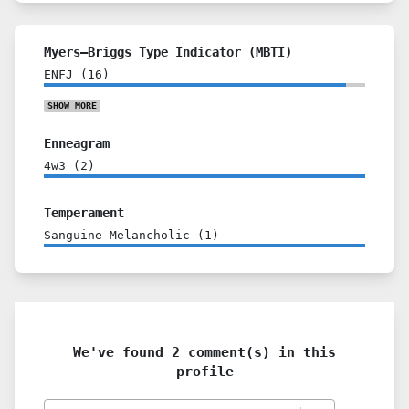
Myers–Briggs Type Indicator (MBTI)
ENFJ
(
16
)
SHOW
MORE
Enneagram
4w3
(
2
)
Temperament
Sanguine-Melancholic
(
1
)
We've found 2 comment(s) in this
profile