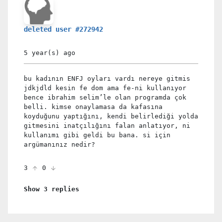
deleted user #272942
5 year(s)
ago
bu kadının ENFJ oyları vardı nereye gitmis
jdkjdld kesin fe dom ama fe-ni kullanıyor
bence ibrahim selim’le olan programda çok
belli. kimse onaylamasa da kafasına
koyduğunu yaptığını, kendi belirlediği yolda
gitmesini inatçılığını falan anlatıyor, ni
kullanımı gibi geldi bu bana. si için
argümanınız nedir?
3
0
Show 3 replies