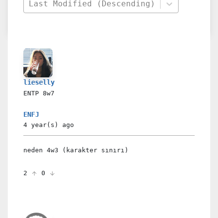
Last Modified (Descending)
lieselly
ENTP
8w7
ENFJ
4 year(s)
ago
neden 4w3 (karakter sınırı)
2
0