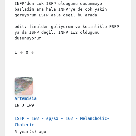
INFP'den cok ISFP oldugunu dusunmeye
basladim ama hala INFP'ye de cok yakin
goruyorum ESFP asla degil bu arada
edit: finalden geliyorum ve kesinlikle ESFP
ya da ISFP degil, INFP 1w2 oldugunu
dusunuyorum
1
0
Artemisia
INFJ
1w9
ISFP - 1w2 - sp/sx - 162 - Melancholic-
Choleric
5 year(s)
ago