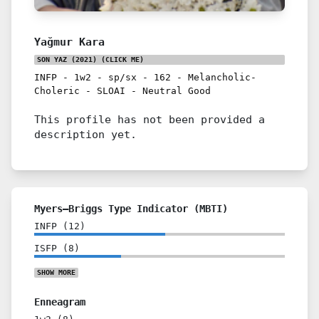
Yağmur Kara
SON YAZ (2021)
(CLICK ME)
INFP
-
1w2
-
sp/sx
-
162
-
Melancholic-
Choleric
-
SLOAI
-
Neutral Good
This profile has not been provided a
description yet.
Myers–Briggs Type Indicator (MBTI)
INFP
(
12
)
ISFP
(
8
)
SHOW
MORE
Enneagram