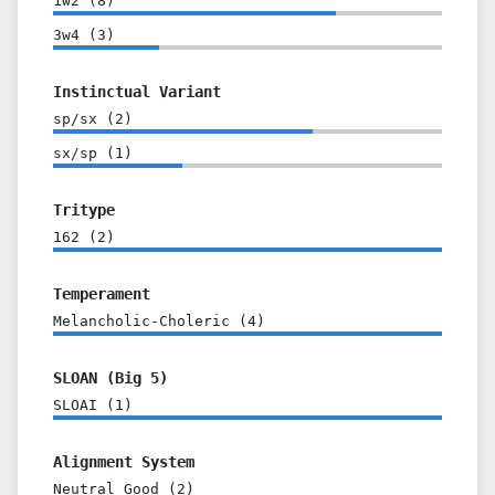
1w2
(
8
)
3w4
(
3
)
Instinctual Variant
sp/sx
(
2
)
sx/sp
(
1
)
Tritype
162
(
2
)
Temperament
Melancholic-Choleric
(
4
)
SLOAN (Big 5)
SLOAI
(
1
)
Alignment System
Neutral Good
(
2
)