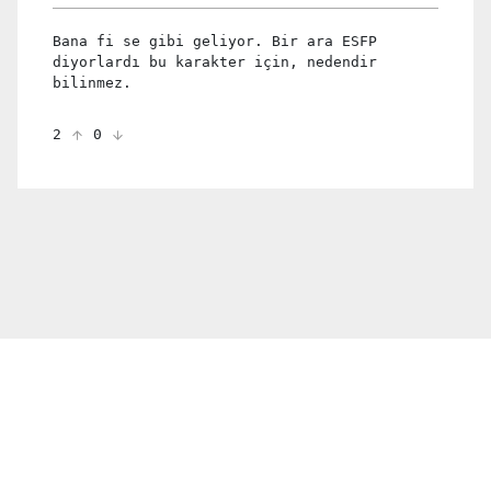
Bana fi se gibi geliyor. Bir ara ESFP
diyorlardı bu karakter için, nedendir
bilinmez.
2
0
© 2021 PDX. All rights reserved